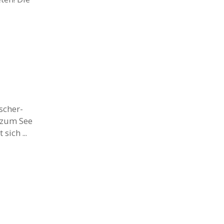
scher-
g zum See
sich ...