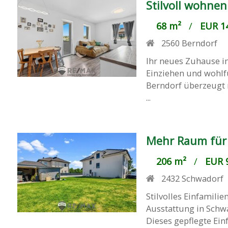
Stilvoll wohne
68 m²
/
EUR 14
2560
Berndorf
Ihr neues Zuhause i
Einziehen und wohlf
Berndorf überzeugt
...
Mehr Raum für
206 m²
/
EUR 9
2432
Schwadorf
Stilvolles Einfamili
Ausstattung in Schw
Dieses gepflegte Ein