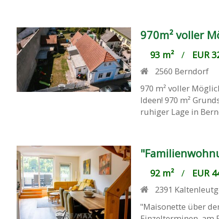
970m² voller M
93 m²
/
EUR 32
2560
Berndorf
970 m² voller Mögli
Ideen! 970 m² Grunds
ruhiger Lage in Berndo
"Familienwohnu
92 m²
/
EUR 44
2391
Kaltenleut
"Maisonette über de
Einzelterminen, am 