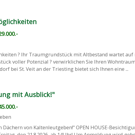
öglichkeiten
9.000.-
chkeiten ? Ihr Traumgrundstück mit Altbestand wartet auf
tück voller Potenzial ? verwirklichen Sie Ihren Wohntraum
rf bei St. Veit an der Triesting bietet sich Ihnen eine ...
ng mit Ausblick!"
5.000.-
geben
n Dächern von Kaltenleutgeben!" OPEN HOUSE-Besichtigu
Freitag, den 21.8.2026, ab 14Uhr! Um Anmeldung wird gebe