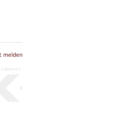
t melden
0-359-0-0-0-C