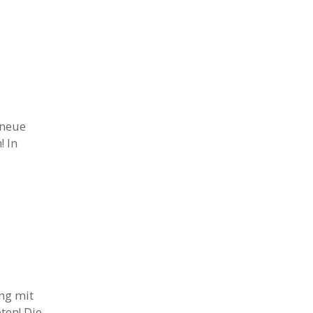
 neue
! In
ng mit
ten! Die