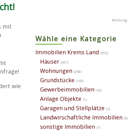
cht!
s mit
u
Wähle eine Kategorie
Immobilien Krems Land
(995)
Häuser
cht
(431)
Wohnungen
Anfrage!
(268)
Grundstücke
(143)
dert wie
Gewerbeimmobilien
(18)
Anlage Objekte
(1)
Garagen und Stellplätze
(5)
Landwirschaftliche Immobilien
(8)
sonstige Immobilien
(7)