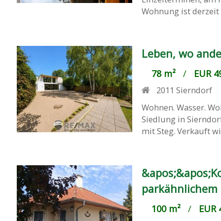
Wohnung ist derzeit 
Leben, wo and
78 m²
/
EUR 49
2011
Sierndorf
Wohnen. Wasser. Woh
Siedlung in Sierndor
mit Steg. Verkauft wi
&apos;&apos;Ko
parkähnlichem
100 m²
/
EUR 4