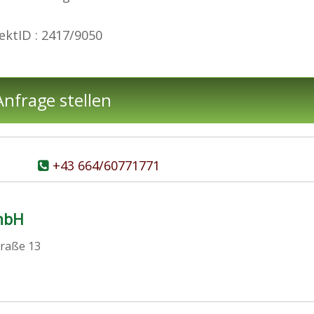
ektID : 2417/9050
nfrage stellen
+43 664/60771771
mbH
traße 13