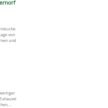
ernorf
ohnküche
Lage von
umen und
wertiger
Zuhause!
en, ...