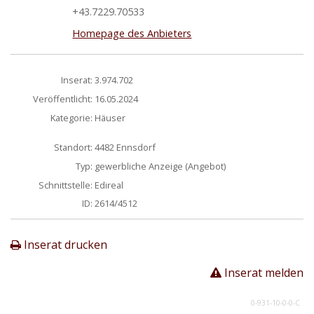
+43.7229.70533
Homepage des Anbieters
Inserat:
3.974.702
Veröffentlicht:
16.05.2024
Kategorie:
Häuser
Standort:
4482 Ennsdorf
Typ:
gewerbliche Anzeige (Angebot)
Schnittstelle:
Edireal
ID:
2614/4512
Inserat drucken
Inserat melden
0-931-10-0-0-C