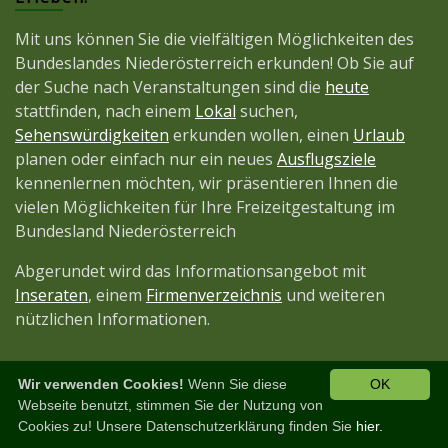
Mit uns können Sie die vielfältigen Möglichkeiten des
Bundeslandes Niederösterreich erkunden! Ob Sie auf
der Suche nach Veranstaltungen sind die
heute
stattfinden, nach einem
Lokal
suchen,
Sehenswürdigkeiten
erkunden wollen, einen
Urlaub
planen oder einfach nur ein neues
Ausflugsziele
kennenlernen möchten, wir präsentieren Ihnen die
vielen Möglichkeiten für Ihre Freizeitgestaltung im
Bundesland Niederösterreich
Abgerundet wird das Informationsangebot mit
Inseraten
, einem
Firmenverzeichnis
und weiteren
nützlichen Informationen.
Wir verwenden Cookies!
Wenn Sie diese
OK
Diese Seite ist ein Projekt der
JetztMedien.com
Webseite benutzt, stimmen Sie der Nutzung von
Cookies zu! Unsere Datenschutzerklärung finden Sie
hier.