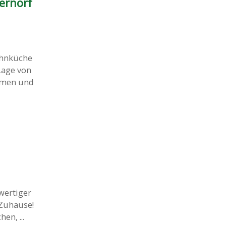
ernorf
ohnküche
Lage von
umen und
wertiger
Zuhause!
en, ...