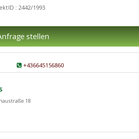
ektID : 2442/1993
nfrage stellen
+436645156860
s
haustraße 18