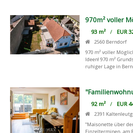
970m² voller M
93 m²
/
EUR 32
2560
Berndorf
970 m² voller Mögli
Ideen! 970 m² Grunds
ruhiger Lage in Berndo
"Familienwohnu
92 m²
/
EUR 44
2391
Kaltenleut
"Maisonette über de
Einzelterminen, am 