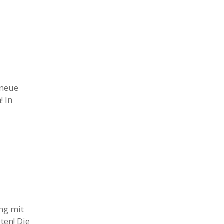
 neue
! In
ng mit
ten! Die