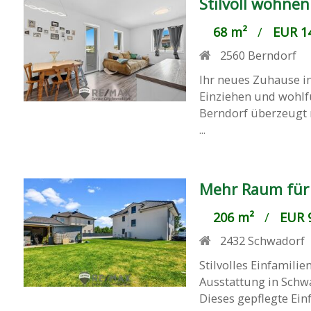
Stilvoll wohne
68 m²
/
EUR 14
2560
Berndorf
Ihr neues Zuhause i
Einziehen und wohlf
Berndorf überzeugt
...
Mehr Raum für
206 m²
/
EUR 9
2432
Schwadorf
Stilvolles Einfamili
Ausstattung in Schw
Dieses gepflegte Ein