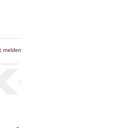
t melden
0-954-30-0-0-C