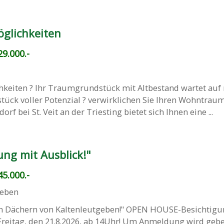
öglichkeiten
9.000.-
chkeiten ? Ihr Traumgrundstück mit Altbestand wartet auf
tück voller Potenzial ? verwirklichen Sie Ihren Wohntraum
rf bei St. Veit an der Triesting bietet sich Ihnen eine ...
ng mit Ausblick!"
5.000.-
geben
n Dächern von Kaltenleutgeben!" OPEN HOUSE-Besichtigu
Freitag, den 21.8.2026, ab 14Uhr! Um Anmeldung wird gebe