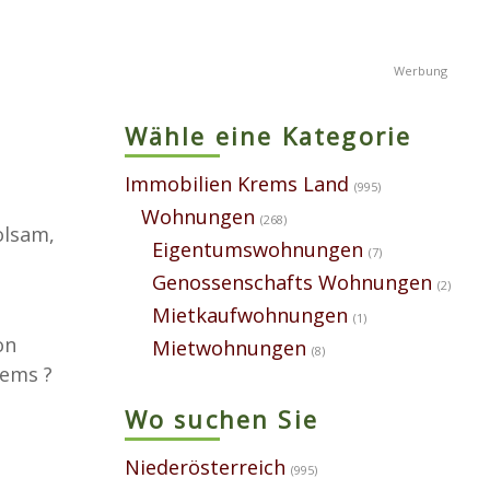
Wähle eine Kategorie
Immobilien Krems Land
(995)
Wohnungen
(268)
olsam,
Eigentumswohnungen
(7)
Genossenschafts Wohnungen
(2)
Mietkaufwohnungen
(1)
on
Mietwohnungen
(8)
rems ?
Wo suchen Sie
Niederösterreich
(995)