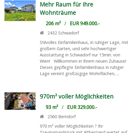
Mehr Raum für ihre
Wohnträume
206 m²
/
EUR 949.000.-
2432
Schwadorf
Stilvolles Einfamilienhaus, in ruhiger Lage, mit
großem Garten, und sehr hochwertiger
Ausstattung in Schwadorf nur 15min. von
Wien! Willkommen in Ihrem neuen Zuhause!
Dieses gepflegte Einfamilienhaus in ruhiger
Lage vereint großzügige Wohnflächen, ...
970m² voller Möglichkeiten
93 m²
/
EUR 329.000.-
2560
Berndorf
970 m² voller Möglichkeiten ? Ihr
Traumgrundstück mit Altbestand wartet auf