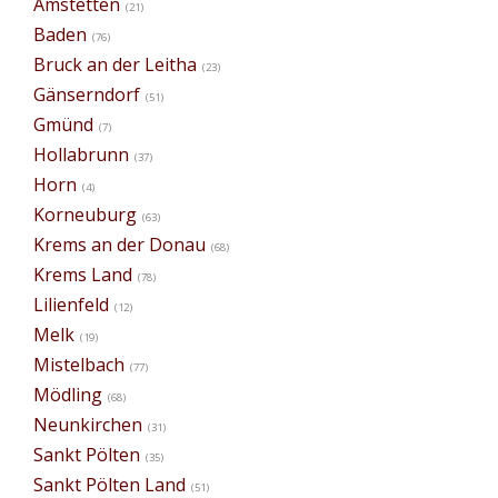
Amstetten
(21)
Baden
(76)
Bruck an der Leitha
(23)
Gänserndorf
(51)
Gmünd
(7)
Hollabrunn
(37)
Horn
(4)
Korneuburg
(63)
Krems an der Donau
(68)
Krems Land
(78)
Lilienfeld
(12)
Melk
(19)
Mistelbach
(77)
Mödling
(68)
Neunkirchen
(31)
Sankt Pölten
(35)
Sankt Pölten Land
(51)