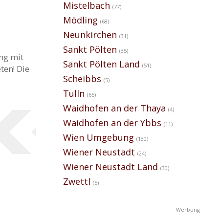
Mistelbach
(77)
Mödling
(68)
Neunkirchen
(31)
Sankt Pölten
(35)
ng mit
Sankt Pölten Land
(51)
ten! Die
Scheibbs
(5)
Tulln
(65)
Waidhofen an der Thaya
(4)
Waidhofen an der Ybbs
(11)
Wien Umgebung
(130)
Wiener Neustadt
(24)
Wiener Neustadt Land
(30)
Zwettl
(5)