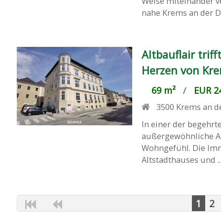
Weise miteinander v
nahe Krems an der Do
Altbauflair tr
Herzen von Kre
69 m²
/
EUR 24
3500
Krems an d
In einer der begehrt
außergewöhnliche A
Wohngefühl. Die Immo
Altstadthauses und ..
1
2