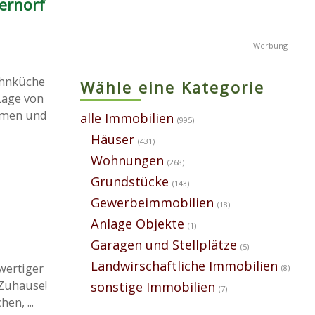
ernorf
ohnküche
Wähle eine Kategorie
Lage von
umen und
alle Immobilien
(995)
Häuser
(431)
Wohnungen
(268)
Grundstücke
(143)
Gewerbeimmobilien
(18)
Anlage Objekte
(1)
Garagen und Stellplätze
(5)
Landwirschaftliche Immobilien
wertiger
(8)
Zuhause!
sonstige Immobilien
(7)
en, ...