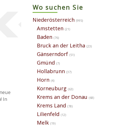
Wo suchen Sie
Niederösterreich
(995)
Amstetten
(21)
Baden
(76)
Bruck an der Leitha
(23)
Gänserndorf
(51)
Gmünd
(7)
Hollabrunn
(37)
Horn
(4)
Korneuburg
(63)
 neue
Krems an der Donau
(68)
! In
Krems Land
(78)
Lilienfeld
(12)
Melk
(19)