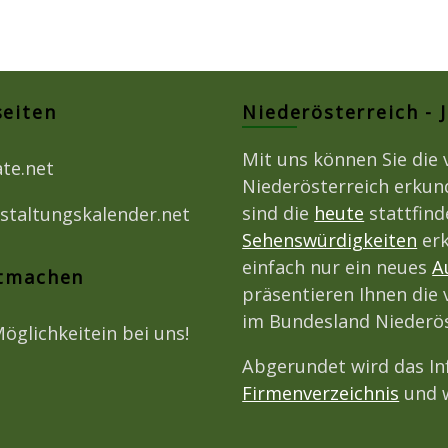
seiten
Niederösterreich - 
Mit uns können Sie die 
ate.net
Niederösterreich erkun
sind die
heute
stattfin
staltungskalender.net
Sehenswürdigkeiten
erk
einfach nur ein neues
A
itmachen
präsentieren Ihnen die 
im Bundesland Niederös
Möglichkeitein bei uns!
Abgerundet wird das I
Firmenverzeichnis
und w