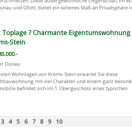
erschmelzen. Diese außergewöhnliche Liegenschaft im Wal
nau und Gföhl, bietet ein seltenes Maß an Privatsphäre in 
ifft Toplage ? Charmante Eigentumswohnung
ms-Stein
5.000.-
er Donau
esten Wohnlagen von Krems-Stein erwartet Sie diese
ltbauwohnung mit viel Charakter und einem ganz besond
bilie befindet sich im 1. Obergeschoss eines typischen
.
3
4
5
6
7
8
9
10