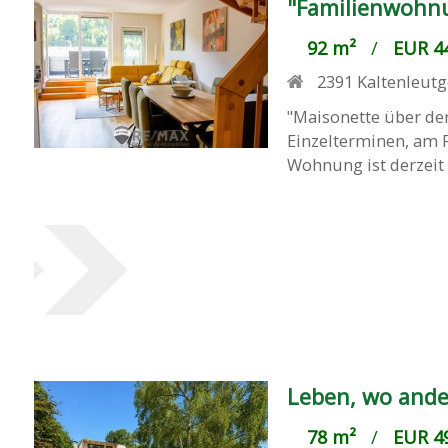
"Familienwohnu
92 m²
/
EUR 44
2391
Kaltenleut
"Maisonette über de
Einzelterminen, am 
Wohnung ist derzeit 
Leben, wo and
78 m²
/
EUR 49