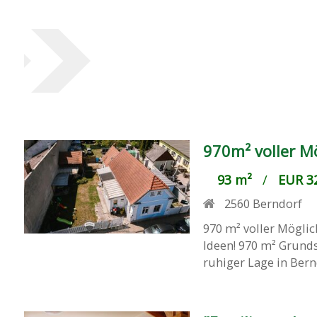
970m² voller M
93 m²
/
EUR 32
2560
Berndorf
970 m² voller Mögli
Ideen! 970 m² Grunds
ruhiger Lage in Berndo