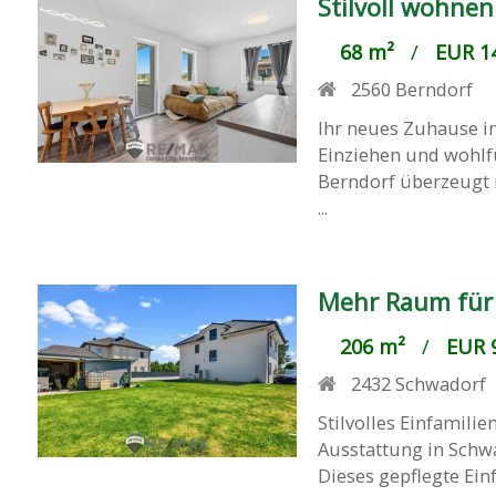
Stilvoll wohne
68 m²
/
EUR 14
2560
Berndorf
Ihr neues Zuhause i
Einziehen und wohlf
Berndorf überzeugt
...
Mehr Raum für
206 m²
/
EUR 9
2432
Schwadorf
Stilvolles Einfamili
Ausstattung in Schw
Dieses gepflegte Ein