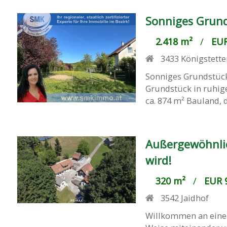
Sonniges Grunds
2.418 m²
/
EUR
3433
Königstette
Sonniges Grundstück
Grundstück in ruhige
ca. 874 m² Bauland, d
Außergewöhnlic
wird!
320 m²
/
EUR 9
3542
Jaidhof
Willkommen an einem