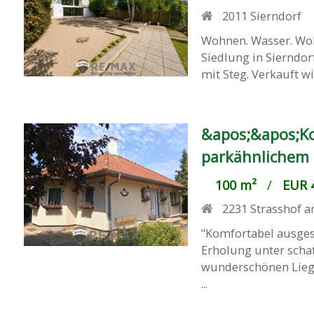
2011
Sierndorf
Wohnen. Wasser. Woh
Siedlung in Sierndor
mit Steg. Verkauft wi
&apos;&apos;Ko
parkähnlichem
100 m²
/
EUR 4
2231
Strasshof 
"Komfortabel ausges
Erholung unter scha
wunderschönen Liege
...