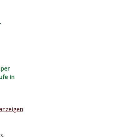
r
pper
ufe in
 anzeigen
s.