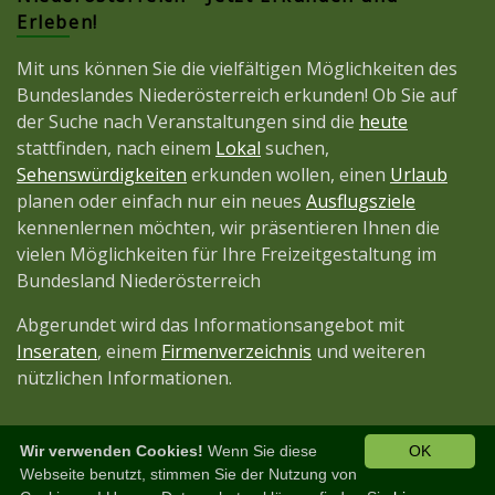
Erleben!
Mit uns können Sie die vielfältigen Möglichkeiten des
Bundeslandes Niederösterreich erkunden! Ob Sie auf
der Suche nach Veranstaltungen sind die
heute
stattfinden, nach einem
Lokal
suchen,
Sehenswürdigkeiten
erkunden wollen, einen
Urlaub
planen oder einfach nur ein neues
Ausflugsziele
kennenlernen möchten, wir präsentieren Ihnen die
vielen Möglichkeiten für Ihre Freizeitgestaltung im
Bundesland Niederösterreich
Abgerundet wird das Informationsangebot mit
Inseraten
, einem
Firmenverzeichnis
und weiteren
nützlichen Informationen.
Wir verwenden Cookies!
Wenn Sie diese
OK
Diese Seite ist ein Projekt der
JetztMedien.com
Webseite benutzt, stimmen Sie der Nutzung von