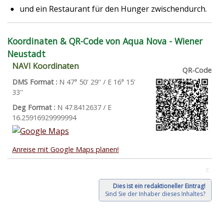
und ein Restaurant für den Hunger zwischendurch.
Koordinaten & QR-Code von Aqua Nova - Wiener
Neustadt
NAVI Koordinaten
QR-Code
DMS Format :
N 47° 50' 29'' / E 16° 15'
33''
Deg Format :
N
47.8412637
/ E
16.25916929999994
Anreise mit Google Maps planen!
C
Dies ist ein redaktioneller Eintrag!
Sind Sie der Inhaber dieses Inhaltes?