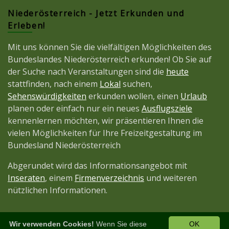
Niederösterreich - Jetzt Erkunden und
Erleben!
Mit uns können Sie die vielfältigen Möglichkeiten des
Bundeslandes Niederösterreich erkunden! Ob Sie auf
der Suche nach Veranstaltungen sind die
heute
stattfinden, nach einem
Lokal
suchen,
Sehenswürdigkeiten
erkunden wollen, einen
Urlaub
planen oder einfach nur ein neues
Ausflugsziele
kennenlernen möchten, wir präsentieren Ihnen die
vielen Möglichkeiten für Ihre Freizeitgestaltung im
Bundesland Niederösterreich
Abgerundet wird das Informationsangebot mit
Inseraten
, einem
Firmenverzeichnis
und weiteren
nützlichen Informationen.
Wir verwenden Cookies!
Wenn Sie diese
OK
Diese Seite ist ein Projekt der
JetztMedien.com