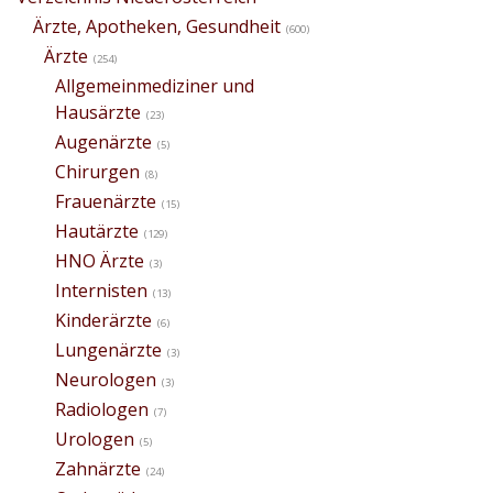
Ärzte, Apotheken, Gesundheit
(600)
Ärzte
(254)
Allgemeinmediziner und
Hausärzte
(23)
Augenärzte
(5)
Chirurgen
(8)
Frauenärzte
(15)
Hautärzte
(129)
HNO Ärzte
(3)
Internisten
(13)
Kinderärzte
(6)
Lungenärzte
(3)
Neurologen
(3)
Radiologen
(7)
Urologen
(5)
Zahnärzte
(24)