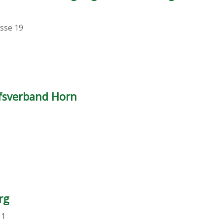
sse 19
fsverband Horn
rg
 1