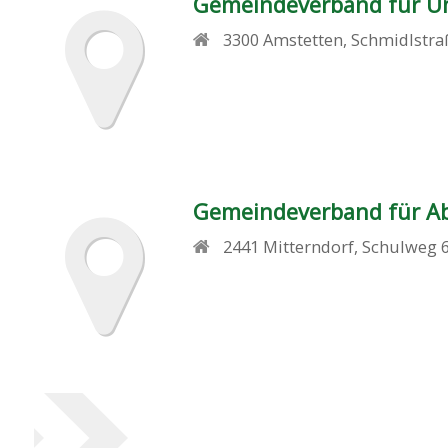
Gemeindeverband für Um
3300
Amstetten
,
Schmidlstra
Gemeindeverband für Ab
2441
Mitterndorf
,
Schulweg 