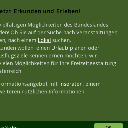
Jetzt Erkunden und Erleben!
vielfältigen Möglichkeiten des Bundeslandes
den! Ob Sie auf der Suche nach Veranstaltungen
den, nach einem
Lokal
suchen,
unden wollen, einen
Urlaub
planen oder
usflugsziele
kennenlernen möchten, wir
vielen Möglichkeiten für Ihre Freizeitgestaltung
terreich
nformationsangebot mit
Inseraten
, einem
eiteren nützlichen Informationen.
den Sie
hier.
OK