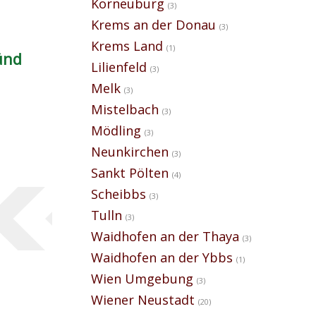
Korneuburg
(3)
Krems an der Donau
(3)
Krems Land
(1)
ünd
Lilienfeld
(3)
Melk
(3)
Mistelbach
(3)
Mödling
(3)
Neunkirchen
(3)
Sankt Pölten
(4)
Scheibbs
(3)
Tulln
(3)
Waidhofen an der Thaya
(3)
Waidhofen an der Ybbs
(1)
Wien Umgebung
(3)
Wiener Neustadt
(20)