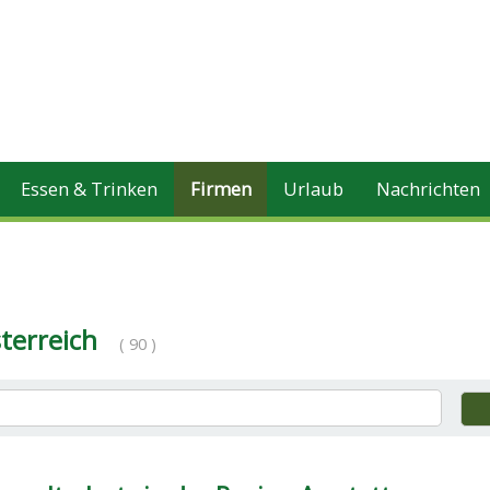
Essen & Trinken
Firmen
Urlaub
Nachrichten
terreich
( 90 )