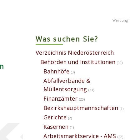
Was suchen Sie?
Verzeichnis Niederösterreich
Behörden und Institutionen
(90)
en
Bahnhöfe
(3)
Abfallverbände &
Müllentsorgung
(31)
Finanzämter
(20)
Bezirkshauptmannschaften
(1)
Gerichte
(2)
Kasernen
(1)
Arbeitsmarktservice - AMS
(22)