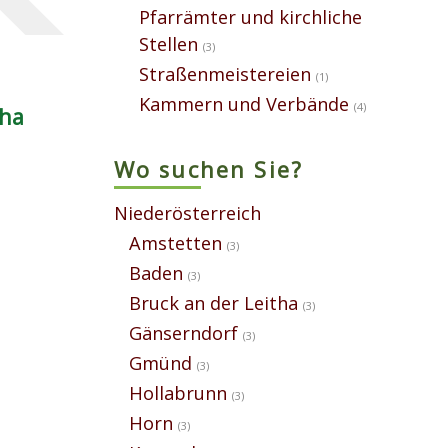
Pfarrämter und kirchliche
Stellen
(3)
Straßenmeistereien
(1)
Kammern und Verbände
(4)
tha
Wo suchen Sie?
Niederösterreich
Amstetten
(3)
Baden
(3)
Bruck an der Leitha
(3)
Gänserndorf
(3)
Gmünd
(3)
Hollabrunn
(3)
Horn
(3)