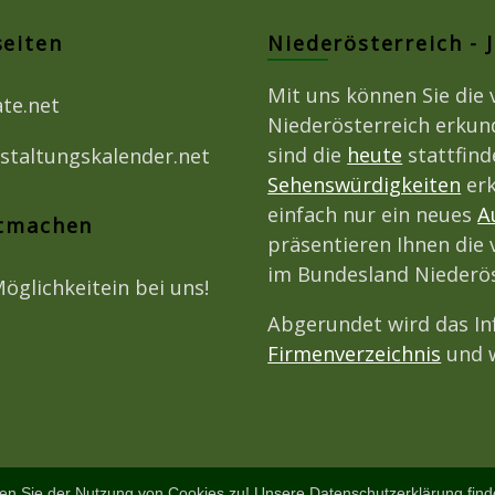
seiten
Niederösterreich - 
Mit uns können Sie die 
ate.net
Niederösterreich erkun
sind die
heute
stattfin
staltungskalender.net
Sehenswürdigkeiten
erk
einfach nur ein neues
A
itmachen
präsentieren Ihnen die 
im Bundesland Niederös
Möglichkeitein bei uns!
Abgerundet wird das I
Firmenverzeichnis
und w
en Sie der Nutzung von Cookies zu! Unsere Datenschutzerklärung fin