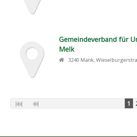
Gemeindeverband für U
Melk
3240
Mank
,
Wieselburgerstr
1