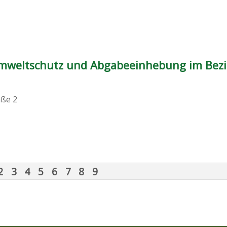
mweltschutz und Abgabeeinhebung im Bezi
aße 2
2
3
4
5
6
7
8
9