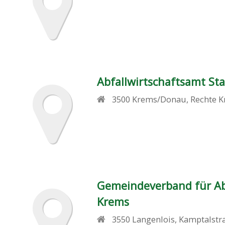
Abfallwirtschaftsamt St
3500
Krems/Donau
,
Rechte K
Gemeindeverband für Ab
Krems
3550
Langenlois
,
Kamptalstr