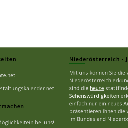
seiten
Niederösterreich - 
Mit uns können Sie die 
ate.net
Niederösterreich erkun
sind die
heute
stattfin
staltungskalender.net
Sehenswürdigkeiten
erk
einfach nur ein neues
A
itmachen
präsentieren Ihnen die 
im Bundesland Niederös
Möglichkeitein bei uns!