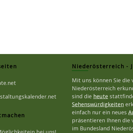
seiten
Niederösterreich - 
Mit uns können Sie die 
ate.net
Niederösterreich erkun
sind die
heute
stattfin
staltungskalender.net
Sehenswürdigkeiten
erk
einfach nur ein neues
A
itmachen
präsentieren Ihnen die 
im Bundesland Niederös
Möglichkeitein bei uns!