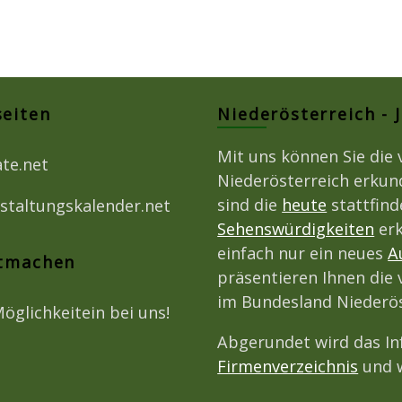
seiten
Niederösterreich - 
Mit uns können Sie die 
ate.net
Niederösterreich erkun
sind die
heute
stattfin
staltungskalender.net
Sehenswürdigkeiten
erk
einfach nur ein neues
A
itmachen
präsentieren Ihnen die 
im Bundesland Niederös
Möglichkeitein bei uns!
Abgerundet wird das I
Firmenverzeichnis
und w