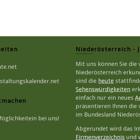
seiten
Niederösterreich - 
Mit uns können Sie die 
ate.net
Niederösterreich erkun
sind die
heute
stattfin
staltungskalender.net
Sehenswürdigkeiten
erk
einfach nur ein neues
A
itmachen
präsentieren Ihnen die 
im Bundesland Niederös
Möglichkeitein bei uns!
Abgerundet wird das I
Firmenverzeichnis
und w