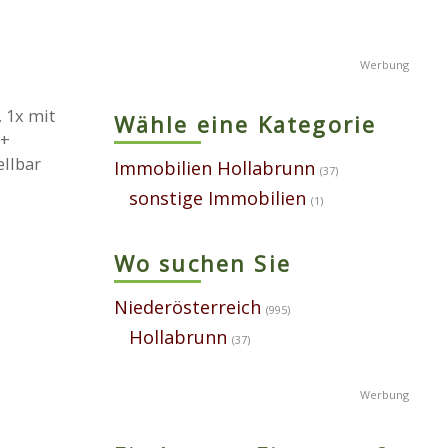
 1x mit
Wähle eine Kategorie
 +
llbar
Immobilien Hollabrunn
(37)
sonstige Immobilien
(1)
Wo suchen Sie
Niederösterreich
(995)
Hollabrunn
(37)