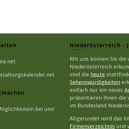
seiten
Niederösterreich - 
Mit uns können Sie die 
ate.net
Niederösterreich erkun
sind die
heute
stattfin
staltungskalender.net
Sehenswürdigkeiten
erk
einfach nur ein neues
A
itmachen
präsentieren Ihnen die 
im Bundesland Niederös
Möglichkeitein bei uns!
Abgerundet wird das I
Firmenverzeichnis
und w