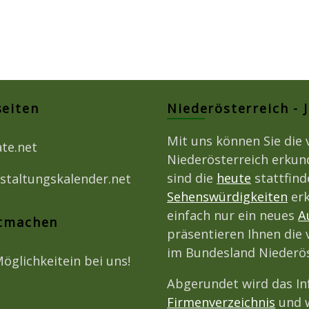
seiten
Niederösterreich - 
Mit uns können Sie die 
ate.net
Niederösterreich erkun
sind die
heute
stattfin
staltungskalender.net
Sehenswürdigkeiten
erk
einfach nur ein neues
A
itmachen
präsentieren Ihnen die 
im Bundesland Niederös
Möglichkeitein bei uns!
Abgerundet wird das I
Firmenverzeichnis
und w