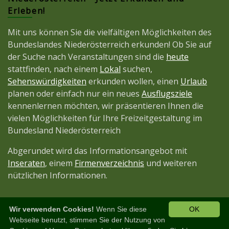
Erleben!
Mit uns können Sie die vielfältigen Möglichkeiten des
Bundeslandes Niederösterreich erkunden! Ob Sie auf
der Suche nach Veranstaltungen sind die
heute
stattfinden, nach einem
Lokal
suchen,
Sehenswürdigkeiten
erkunden wollen, einen
Urlaub
planen oder einfach nur ein neues
Ausflugsziele
kennenlernen möchten, wir präsentieren Ihnen die
vielen Möglichkeiten für Ihre Freizeitgestaltung im
Bundesland Niederösterreich
Abgerundet wird das Informationsangebot mit
Inseraten
, einem
Firmenverzeichnis
und weiteren
nützlichen Informationen.
Wir verwenden Cookies!
Wenn Sie diese
OK
Diese Seite ist ein Projekt der
JetztMedien.com
Webseite benutzt, stimmen Sie der Nutzung von