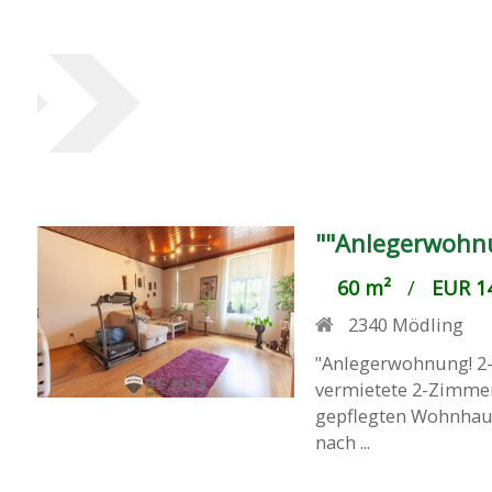
""Anlegerwohnu
60 m²
/
EUR 14
2340
Mödling
"Anlegerwohnung! 2-
vermietete 2-Zimmer
gepflegten Wohnhausa
nach ...