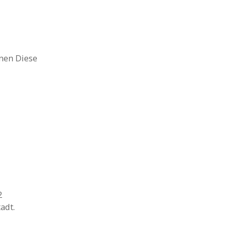
nen Diese
2
adt.