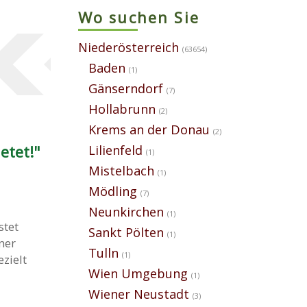
Wo suchen Sie
Niederösterreich
(63654)
Baden
(1)
Gänserndorf
(7)
Hollabrunn
(2)
Krems an der Donau
(2)
Lilienfeld
etet!"
(1)
Mistelbach
(1)
Mödling
(7)
Neunkirchen
(1)
stet
Sankt Pölten
(1)
ner
Tulln
(1)
zielt
Wien Umgebung
(1)
Wiener Neustadt
(3)