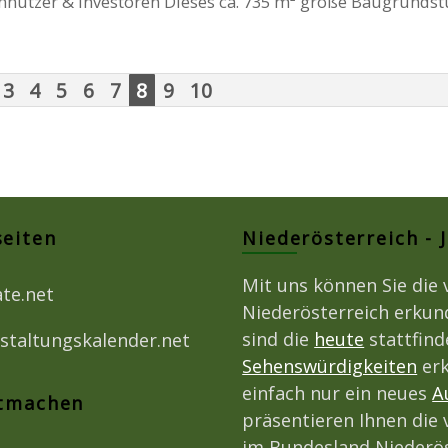
nnutzer & Investoren Dieses ca. 735 m² große Baugrundstüc
3
4
5
6
7
8
9
10
seiten
Niederösterreich - 
Mit uns können Sie die 
ate.net
Niederösterreich erkun
sind die
heute
stattfin
staltungskalender.net
Sehenswürdigkeiten
erk
einfach nur ein neues
A
itmachen
präsentieren Ihnen die 
im Bundesland Niederös