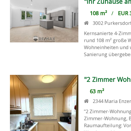
"Ihr Zuhause a
108 m²
/
EUR 3
3002
Purkersdor
Kernsanierte 4-Zimm
rund 108 m² große 
Wohneinheiten und wu
Sanierung übergeben.
"2 Zimmer Wohn
63 m²
2344
Maria Enze
"2 Zimmer-Wohnung m
Zimmer-Wohnung, Bj 1
Raumaufteilung: Vo