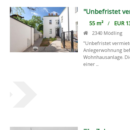
"Unbefristet v
55 m²
/
EUR 13
2340
Mödling
"Unbefristet vermie
Anlegerwohnung befin
Wohnhausanlage. Die
einer ...