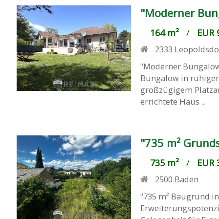
"Moderner Bung
164 m²
/
EUR 9
2333
Leopoldsdo
"Moderner Bungalow 
Bungalow in ruhiger
großzügigem Platza
errichtete Haus ...
"735 m² Grund
735 m²
/
EUR 3
2500
Baden
"735 m² Baugrund in
Erweiterungspotenzi