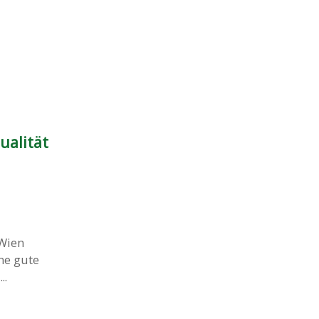
ualität
 Wien
ne gute
..