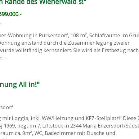
m Rande des Wienerwald`s!"
99.000.-
f
er-Wohnung in Purkersdorf, 108 m², Schlafräume im Grü
Wohnung entstand durch die Zusammenlegung zweier
rde vollständig kernsaniert. Sie wird als Erstbezug nach
 ...
ung All in!"
rsdorf
it Loggia, inkl. WW/Heizung und KFZ-Stellplatz!" Diese 
969, liegt im 7. Liftstock in 2344 Maria Enzersdorf/Südst
rraum ca. 9m², WC, Badezimmer mit Dusche und