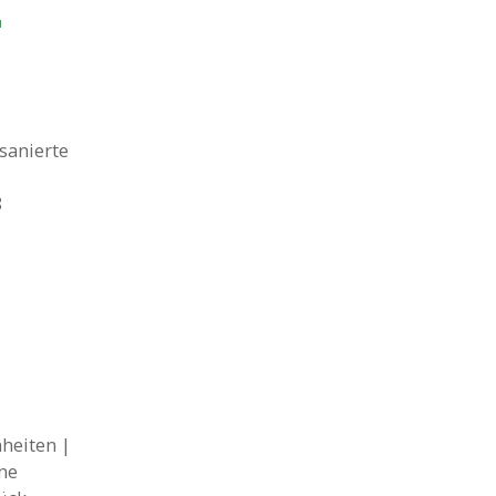
"
sanierte
8
heiten |
ne