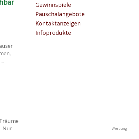
chbar
Gewinnspiele
Pauschalangebote
Kontaktanzeigen
Infoprodukte
Häuser
umen,
..
t Träume
. Nur