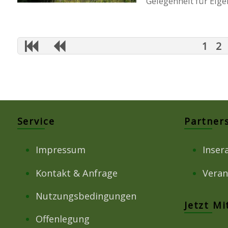
Gelegenheit für Eige
1
2
Service
Partner
Impressum
Inser
Kontakt & Anfrage
Veran
Nutzungsbedingungen
Jetzt M
Offenlegung