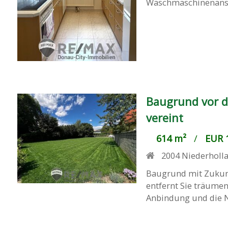
Waschmaschinenansch
Baugrund vor d
vereint
614 m²
/
EUR 1
2004
Niederholl
Baugrund mit Zukunf
entfernt Sie träume
Anbindung und die Nä