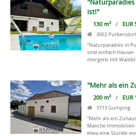
"Naturparadies 
ist!"
130 m²
/
EUR 5
3002
Purkersdor
"Naturparadies in P
sind einfach Häuser. 
morgens mit Waldbli
"Mehr als ein 
200 m²
/
EUR 1
3713
Gumping
"Mehr als ein Zuhau
Manche Immobilien ka
etwa eine Stunde von 