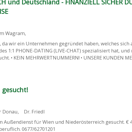
CH und Deutschland - FINANZIELL SICHER 
ISE
 am Wagram
,
, da wir ein Unternehmen gegründet haben, welches sich 
 des 1:1 PHONE-DATING (LIVE-CHAT) spezialisiert hat, und
sucht. • KEIN MEHRWERTNUMMERN! • UNSERE KUNDEN M
 gesucht!
er Donau
,
Dr. Friedl
Außendienst für Wien und Niederösterreich gesucht. € 4
iberuflich. 0677/62701201