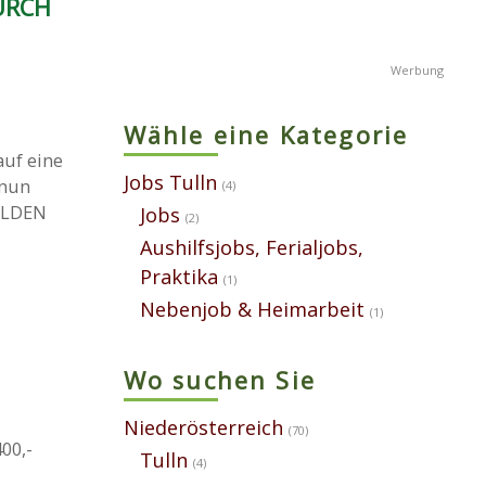
DURCH
Wähle eine Kategorie
auf eine
Jobs Tulln
 nun
(4)
ELDEN
Jobs
(2)
Aushilfsjobs, Ferialjobs,
Praktika
(1)
Nebenjob & Heimarbeit
(1)
Wo suchen Sie
Niederösterreich
(70)
00,-
Tulln
(4)