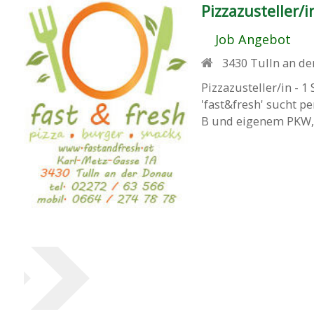
Pizzazusteller/i
Job Angebot
3430
Tulln an d
Pizzazusteller/in - 1
'fast&fresh' sucht p
B und eigenem PKW, s