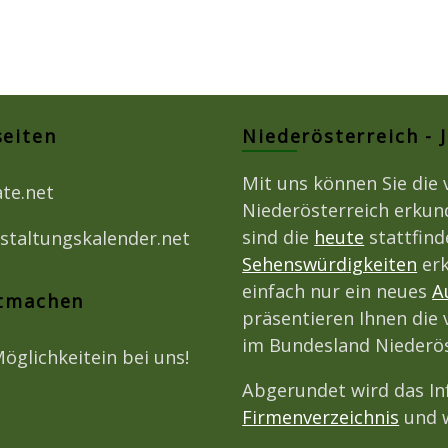
seiten
Niederösterreich - 
Mit uns können Sie die 
ate.net
Niederösterreich erkun
sind die
heute
stattfin
staltungskalender.net
Sehenswürdigkeiten
erk
einfach nur ein neues
A
itmachen
präsentieren Ihnen die 
im Bundesland Niederös
Möglichkeitein bei uns!
Abgerundet wird das I
Firmenverzeichnis
und w