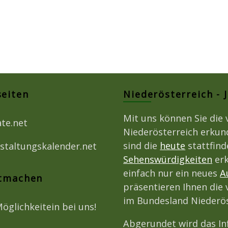
seiten
Niederösterreich - 
Mit uns können Sie die 
ate.net
Niederösterreich erkun
sind die
heute
stattfin
staltungskalender.net
Sehenswürdigkeiten
erk
einfach nur ein neues
A
itmachen
präsentieren Ihnen die 
im Bundesland Niederös
Möglichkeitein bei uns!
Abgerundet wird das I