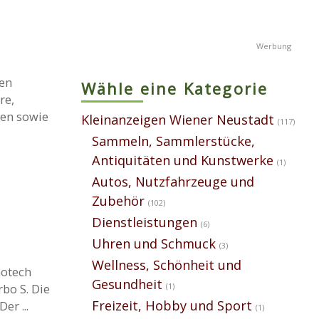
hen
Wähle eine Kategorie
re,
ten sowie
Kleinanzeigen Wiener Neustadt
(117)
Sammeln, Sammlerstücke,
Antiquitäten und Kunstwerke
(1)
Autos, Nutzfahrzeuge und
Zubehör
(102)
Dienstleistungen
(6)
Uhren und Schmuck
(3)
Wellness, Schönheit und
notech
Gesundheit
(1)
bo S. Die
Freizeit, Hobby und Sport
er ...
(1)