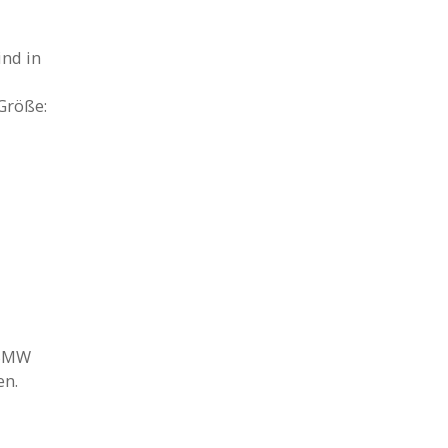
nd in
Größe:
 BMW
en.