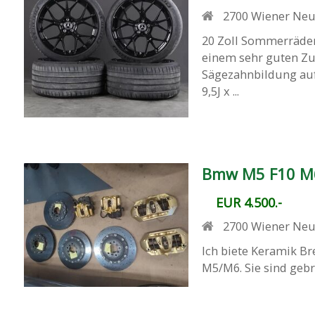
2700
Wiener Neu
20 Zoll Sommerräder
einem sehr guten Zu
Sägezahnbildung auf
9,5J x ...
Bmw M5 F10 M6
EUR 4.500.-
2700
Wiener Neu
Ich biete Keramik 
M5/M6. Sie sind gebr