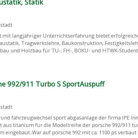
statik, Statik
stadt
mit langjähriger Unterrichtserfahrung bietet erfolgreic
Baustatik, Tragwerkslehre, Baukonstruktion, Festigkeitsleh
nbau und Holzbau für TU-, FH-, BOKU- und HTWK-Studen
che 992/911 Turbo S SportAuspuff
stadt
rund fahrzeugwechsel sport abgasanlage der firma IPE In
aus titanium für die Modellreihe der porsche 992/911 tur
m eingebaut .War auf porsche 992 mit ca. 1100 ps verbaut D