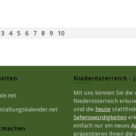
3
4
5
6
7
8
9
10
seiten
Niederösterreich - 
Mit uns können Sie die 
ate.net
Niederösterreich erkun
sind die
heute
stattfin
staltungskalender.net
Sehenswürdigkeiten
erk
einfach nur ein neues
A
itmachen
präsentieren Ihnen die 