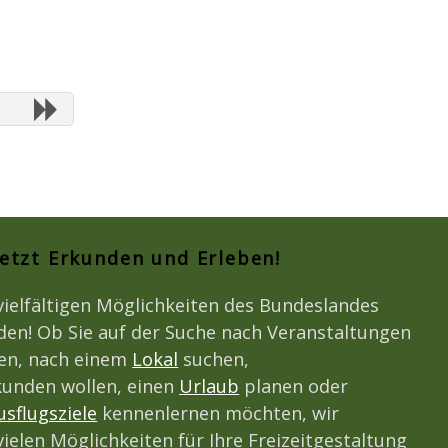
Jetzt Erkunden und Erleben!
vielfältigen Möglichkeiten des Bundeslandes
den! Ob Sie auf der Suche nach Veranstaltungen
den, nach einem
Lokal
suchen,
unden wollen, einen
Urlaub
planen oder
usflugsziele
kennenlernen möchten, wir
vielen Möglichkeiten für Ihre Freizeitgestaltung