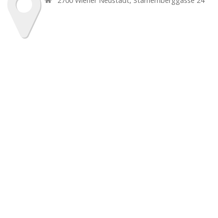
2700
Wiener Neustadt
,
Starhemberggasse 24