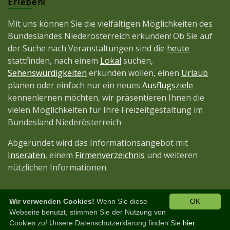
Erleben!
Mit uns können Sie die vielfältigen Möglichkeiten des
Bundeslandes Niederösterreich erkunden! Ob Sie auf
der Suche nach Veranstaltungen sind die
heute
stattfinden, nach einem
Lokal
suchen,
Sehenswürdigkeiten
erkunden wollen, einen
Urlaub
planen oder einfach nur ein neues
Ausflugsziele
kennenlernen möchten, wir präsentieren Ihnen die
vielen Möglichkeiten für Ihre Freizeitgestaltung im
Bundesland Niederösterreich
Abgerundet wird das Informationsangebot mit
Inseraten
, einem
Firmenverzeichnis
und weiteren
nützlichen Informationen.
Wir verwenden Cookies!
Wenn Sie diese
OK
Diese Seite ist ein Projekt der
JetztMedien.com
Webseite benutzt, stimmen Sie der Nutzung von
Cookies zu! Unsere Datenschutzerklärung finden Sie
hier.