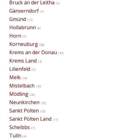
Bruck an der Leitha
(5)
Gänserndorf
(7)
Gmünd
(11)
Hollabrunn
(8)
Horn
(7)
Korneuburg
(28)
Krems an der Donau
(10)
Krems Land
(4)
Lilienfeld
(7)
Melk
(14)
Mistelbach
(10)
Mödling
(35)
Neunkirchen
(15)
Sankt Pölten
(13)
Sankt Pölten Land
(11)
Scheibbs
(7)
Tulln
(4)