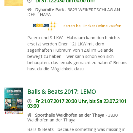
Di 31.12.2030 um 00:00 Uhr
Dynamite Park
-
3823
WEIKERTSCHLAG AN
DER THAYA
Karten bei Öticket Online kaufen
Pajero und S-LKW - Hubraum kann durch nichts
ersetzt werden Einen 12t LKW mit dem
sagenhaften Hubraum von 12,8l im Gelände
bewegt zu haben - wer kann schon von sich
behaupten, das jemals gemacht zu haben? Bei uns
hast du die Möglichkeit dazu! ...
Balls & Beats 2017: LEMO
Fr 21.07.2017 20:30 Uhr, bis Sa 23.07.2101
03:00
Sporthalle Waidhofen an der Thaya
-
3830
Waidhofen an der Thaya
Balls & Beats - because something was missing in