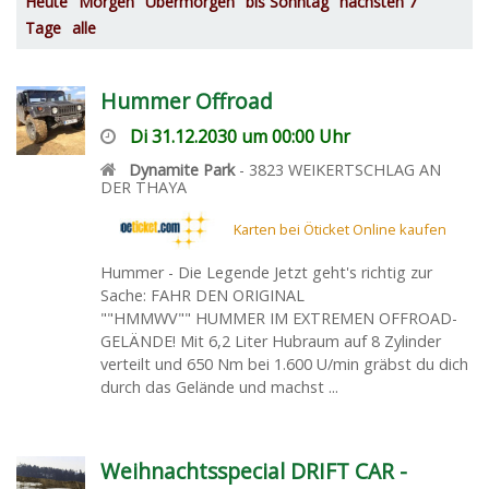
Heute
Morgen
Übermorgen
bis Sonntag
nächsten 7
Tage
alle
Hummer Offroad
Di 31.12.2030 um 00:00 Uhr
Dynamite Park
-
3823
WEIKERTSCHLAG AN
DER THAYA
Karten bei Öticket Online kaufen
Hummer - Die Legende Jetzt geht's richtig zur
Sache: FAHR DEN ORIGINAL
""HMMWV"" HUMMER IM EXTREMEN OFFROAD-
GELÄNDE! Mit 6,2 Liter Hubraum auf 8 Zylinder
verteilt und 650 Nm bei 1.600 U/min gräbst du dich
durch das Gelände und machst ...
Weihnachtsspecial DRIFT CAR -