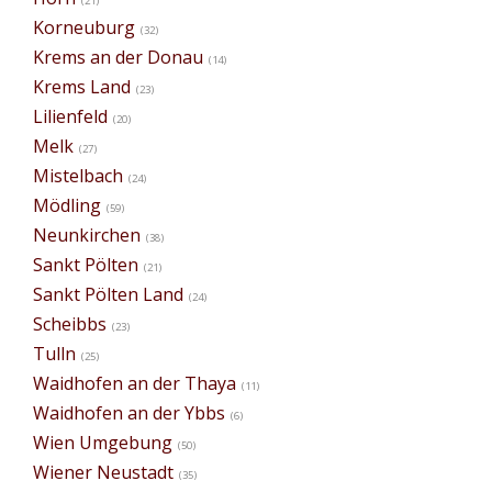
(21)
Korneuburg
(32)
Krems an der Donau
(14)
Krems Land
(23)
Lilienfeld
(20)
Melk
(27)
Mistelbach
(24)
Mödling
(59)
Neunkirchen
(38)
Sankt Pölten
(21)
Sankt Pölten Land
(24)
Scheibbs
(23)
Tulln
(25)
Waidhofen an der Thaya
(11)
Waidhofen an der Ybbs
(6)
Wien Umgebung
(50)
Wiener Neustadt
(35)