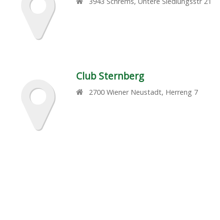
3943
Schrems
,
Untere Siedlungsstr 21
Club Sternberg
2700
Wiener Neustadt
,
Herreng 7