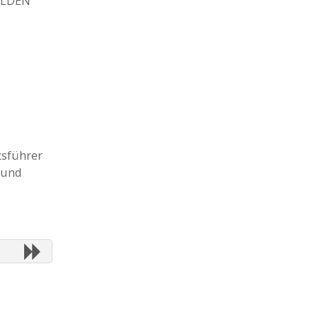
ELDEN
tsführer
 und