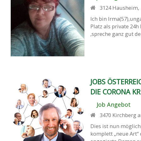
3124
Hausheim
,
Ich bin Irma(57),un
Platz als private 24h
,spreche ganz gut deu
JOBS ÖSTERREI
DIE CORONA KR
Job Angebot
3470
Kirchberg
Dies ist nun möglich
komplett „neue Art“