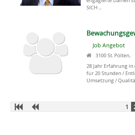
engagierte Damen 
SICH ...
Bewachungsgewe
Job Angebot
3100
St. Pölten
,
28 Jahr Erfahrung i
für 20 Stunden / En
Umsetzung / Qualitä
1