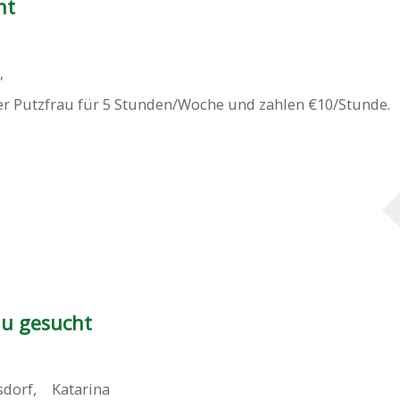
ht
f
,
er Putzfrau für 5 Stunden/Woche und zahlen €10/Stunde.
u gesucht
sdorf
,
Katarina