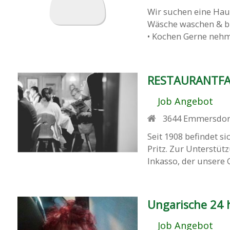
Wir suchen eine Haus
Wäsche waschen & bü
• Kochen Gerne nehme
RESTAURANTFAC
Job Angebot
3644
Emmersdorf
Seit 1908 befindet s
Pritz. Zur Unterstüt
Inkasso, der unsere 
Ungarische 24 h
Job Angebot