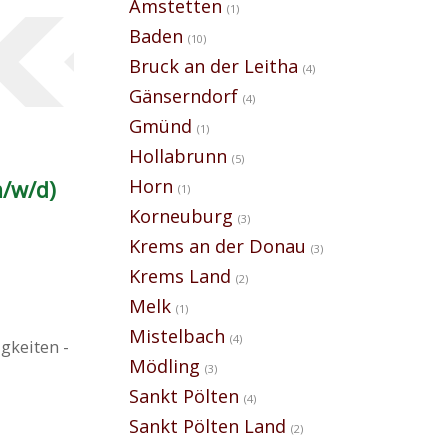
Amstetten
(1)
Baden
(10)
Bruck an der Leitha
(4)
Gänserndorf
(4)
Gmünd
(1)
Hollabrunn
(5)
Horn
m/w/d)
(1)
Korneuburg
(3)
Krems an der Donau
(3)
Krems Land
(2)
Melk
(1)
Mistelbach
(4)
gkeiten -
Mödling
(3)
Sankt Pölten
(4)
Sankt Pölten Land
(2)