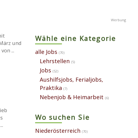
it
Wähle eine Kategorie
 März und
on ...
alle Jobs
(70)
Lehrstellen
(5)
Jobs
(52)
Aushilfsjobs, Ferialjobs,
Praktika
(7)
Nebenjob & Heimarbeit
(6)
ieb
Wo suchen Sie
es
..
Niederösterreich
(70)