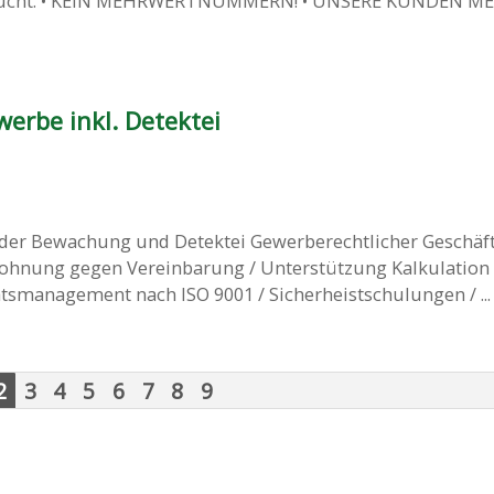
sucht. • KEIN MEHRWERTNUMMERN! • UNSERE KUNDEN M
rbe inkl. Detektei
n der Bewachung und Detektei Gewerberechtlicher Geschäf
tlohnung gegen Vereinbarung / Unterstützung Kalkulation
tsmanagement nach ISO 9001 / Sicherheistschulungen / ...
2
3
4
5
6
7
8
9