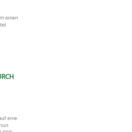
um einen
tet
DURCH
auf eine
 nun