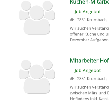
Küchen-Mitarbei
Job Angebot
2851
Krumbach
,
Wir suchen Verstärk
offener Küche und u
Dezember Aufgabenber
Mitarbeiter Hofl
Job Angebot
2851
Krumbach
,
Wir suchen Verstärk
zwischen März und D
Hofladens inkl. Kassi