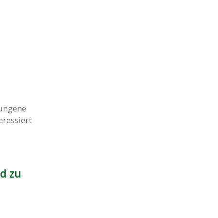
sungene
eressiert
ld zu