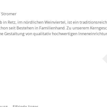
f Stromer
 in Retz, im nördlichen Weinviertel, ist ein traditionsreic
on seit Bestehen in Familienhand. Zu unserem Kerngesc
he Gestaltung von qualitativ hochwertigen Inneneinrichtung
burg
,
Elfriede Jirges