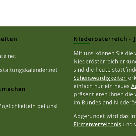
seiten
Niederösterreich - 
Mit uns können Sie die 
ate.net
Niederösterreich erkun
sind die
heute
stattfin
staltungskalender.net
Sehenswürdigkeiten
erk
einfach nur ein neues
A
itmachen
präsentieren Ihnen die 
im Bundesland Niederös
Möglichkeitein bei uns!
Abgerundet wird das I
Firmenverzeichnis
und w