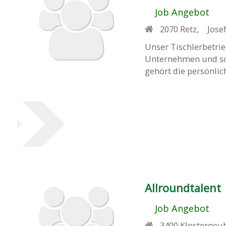
Job Angebot
2070
Retz
,
Jose
Unser Tischlerbetrieb
Unternehmen und sch
gehört die persönlic
Allroundtalent
Job Angebot
3400
Klosterneu