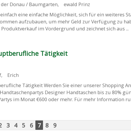
 der Donau / Baumgarten
,
ewald Prinz
 einfach eine einfache Möglichkeit, sich für ein weiteres S
nkommen aufzubauen, um mehr Geld zur Verfügung zu hab
er Produktverkauf im Vordergrund und zeichnet sich aus ...
ptberufliche Tätigkeit
f
,
Erich
erufliche Tätigkeit Werden Sie einer unserer Shopping A
f Handtaschenpartys Designer Handtaschen bis zu 80% gün
Partys im Monat €600 oder mehr. Für mehr Information rufe
2
3
4
5
6
7
8
9