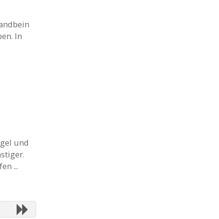
tandbein
en. In
ngel und
stiger.
n ...