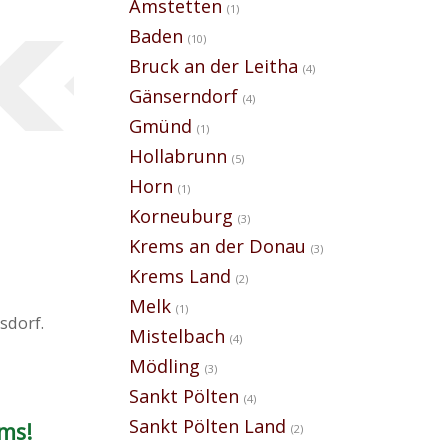
Amstetten
(1)
Baden
(10)
Bruck an der Leitha
(4)
Gänserndorf
(4)
Gmünd
(1)
Hollabrunn
(5)
Horn
(1)
Korneuburg
(3)
Krems an der Donau
(3)
Krems Land
(2)
Melk
(1)
sdorf.
Mistelbach
(4)
Mödling
(3)
Sankt Pölten
(4)
Sankt Pölten Land
ms!
(2)