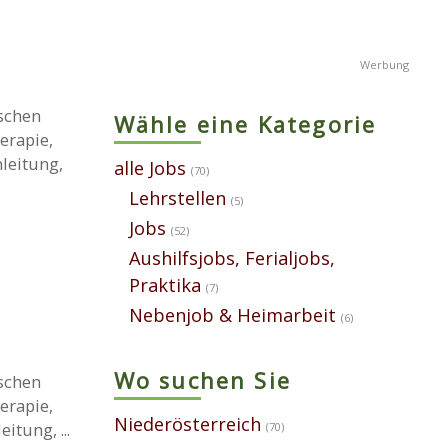
schen
Wähle eine Kategorie
erapie,
leitung,
alle Jobs
(70)
Lehrstellen
(5)
Jobs
(52)
Aushilfsjobs, Ferialjobs,
Praktika
(7)
Nebenjob & Heimarbeit
(6)
Wo suchen Sie
schen
erapie,
Niederösterreich
tung, ...
(70)