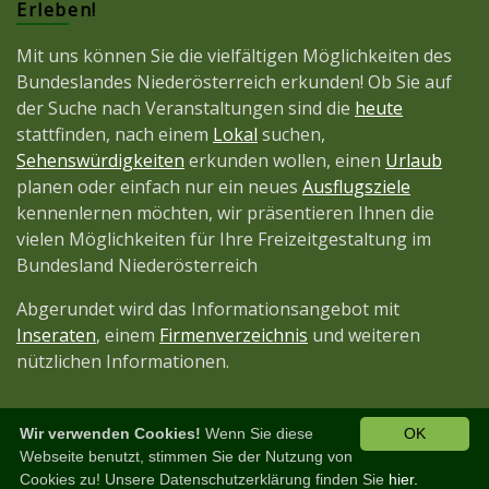
Erleben!
Mit uns können Sie die vielfältigen Möglichkeiten des
Bundeslandes Niederösterreich erkunden! Ob Sie auf
der Suche nach Veranstaltungen sind die
heute
stattfinden, nach einem
Lokal
suchen,
Sehenswürdigkeiten
erkunden wollen, einen
Urlaub
planen oder einfach nur ein neues
Ausflugsziele
kennenlernen möchten, wir präsentieren Ihnen die
vielen Möglichkeiten für Ihre Freizeitgestaltung im
Bundesland Niederösterreich
Abgerundet wird das Informationsangebot mit
Inseraten
, einem
Firmenverzeichnis
und weiteren
nützlichen Informationen.
Wir verwenden Cookies!
Wenn Sie diese
OK
Diese Seite ist ein Projekt der
JetztMedien.com
Webseite benutzt, stimmen Sie der Nutzung von
Cookies zu! Unsere Datenschutzerklärung finden Sie
hier.