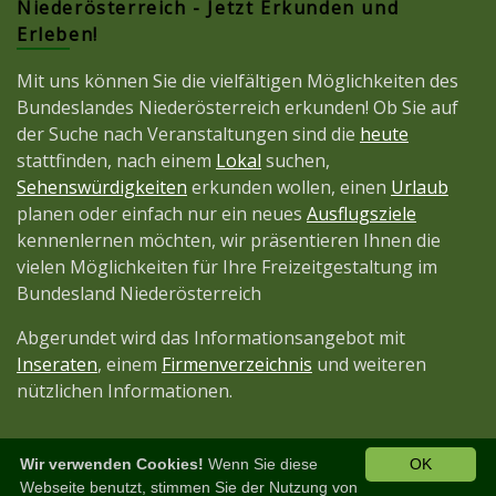
Niederösterreich - Jetzt Erkunden und
Erleben!
Mit uns können Sie die vielfältigen Möglichkeiten des
Bundeslandes Niederösterreich erkunden! Ob Sie auf
der Suche nach Veranstaltungen sind die
heute
stattfinden, nach einem
Lokal
suchen,
Sehenswürdigkeiten
erkunden wollen, einen
Urlaub
planen oder einfach nur ein neues
Ausflugsziele
kennenlernen möchten, wir präsentieren Ihnen die
vielen Möglichkeiten für Ihre Freizeitgestaltung im
Bundesland Niederösterreich
Abgerundet wird das Informationsangebot mit
Inseraten
, einem
Firmenverzeichnis
und weiteren
nützlichen Informationen.
Wir verwenden Cookies!
Wenn Sie diese
OK
Diese Seite ist ein Projekt der
JetztMedien.com
Webseite benutzt, stimmen Sie der Nutzung von