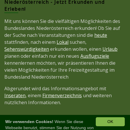
Niederösterreich - Jetzt Erkunden und
Erleben!
Mit uns können Sie die vielfältigen Möglichkeiten des
Bundeslandes Niederösterreich erkunden! Ob Sie auf
der Suche nach Veranstaltungen sind die
heute
stattfinden, nach einem
Lokal
suchen,
Sehenswürdigkeiten
erkunden wollen, einen
Urlaub
planen oder einfach nur ein neues
Ausflugsziele
kennenlernen möchten, wir präsentieren Ihnen die
vielen Möglichkeiten für Ihre Freizeitgestaltung im
Bundesland Niederösterreich
Abgerundet wird das Informationsangebot mit
Inseraten
, einem
Firmenverzeichnis
und weiteren
nützlichen Informationen.
Wir verwenden Cookies!
Wenn Sie diese
OK
Diese Seite ist ein Projekt der
JetztMedien.com
Webseite benutzt, stimmen Sie der Nutzung von