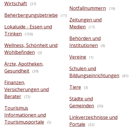
Wirtschaft
(37)
Notfallnummern
(19)
Beherbergungsbetriebe
(11)
Zeitungen und
Lokaluide - Essen und
Medien
(17)
Trinken
(156)
Behörden und
Wellness, Schönheit und
Institutionen
(9)
Wohlbefinden
(3)
Vereine
(1)
Ärzte, Apotheken,
Schulen und
Gesundheit
(39)
Bildungseinrichtungen
(81)
Finanzen,
Tiere
(3)
Versicherungen und
Berater
(72)
Städte und
Gemeinden
(30)
Tourismus
Informationen und
Linkverzeichnisse und
Tourismusportale
(5)
Portale
(32)