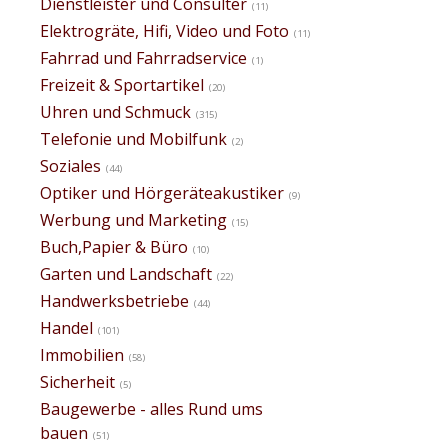
Dienstleister und Consulter
(11)
Elektrogräte, Hifi, Video und Foto
(11)
Fahrrad und Fahrradservice
(1)
Freizeit & Sportartikel
(20)
Uhren und Schmuck
(315)
Telefonie und Mobilfunk
(2)
Soziales
(44)
Optiker und Hörgeräteakustiker
(9)
Werbung und Marketing
(15)
Buch,Papier & Büro
(10)
Garten und Landschaft
(22)
Handwerksbetriebe
(44)
Handel
(101)
Immobilien
(58)
Sicherheit
(5)
Baugewerbe - alles Rund ums
bauen
(51)