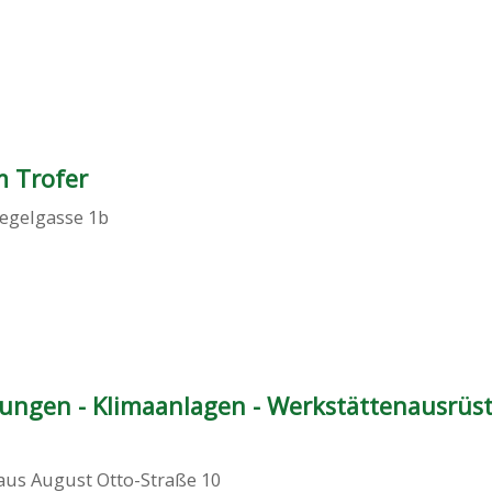
m Trofer
egelgasse 1b
zungen - Klimaanlagen - Werkstättenausrüst
aus August Otto-Straße 10