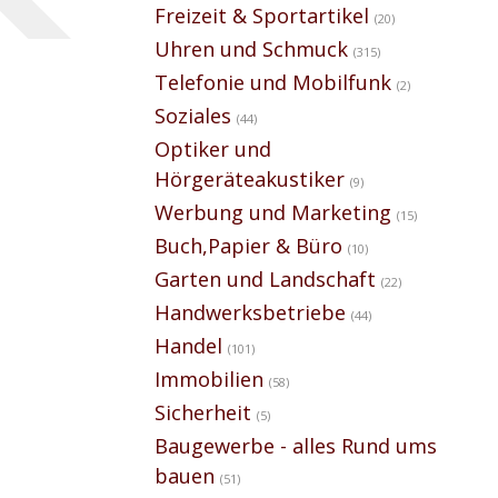
Freizeit & Sportartikel
(20)
Uhren und Schmuck
(315)
Telefonie und Mobilfunk
(2)
Soziales
(44)
Optiker und
Hörgeräteakustiker
(9)
Werbung und Marketing
(15)
Buch,Papier & Büro
(10)
Garten und Landschaft
(22)
Handwerksbetriebe
(44)
Handel
(101)
Immobilien
(58)
Sicherheit
(5)
Baugewerbe - alles Rund ums
bauen
(51)