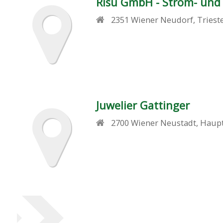
Risu GmbH - Strom- und
2351
Wiener Neudorf
,
Triest
Juwelier Gattinger
2700
Wiener Neustadt
,
Haupt