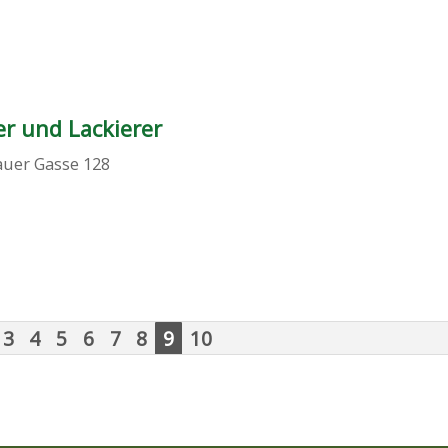
er und Lackierer
auer Gasse 128
3
4
5
6
7
8
9
10