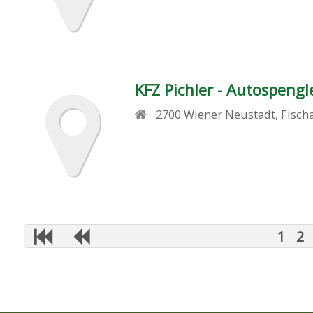
KFZ Pichler - Autospengl
2700
Wiener Neustadt
,
Fisch
1
2