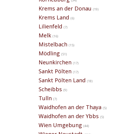
(34)
Krems an der Donau
(19)
Krems Land
(6)
Lilienfeld
(7)
Melk
(16)
Mistelbach
(15)
Mödling
(51)
Neunkirchen
(17)
Sankt Pölten
(17)
Sankt Pölten Land
(18)
Scheibbs
(9)
Tulln
(7)
Waidhofen an der Thaya
(5)
Waidhofen an der Ybbs
(5)
Wien Umgebung
(44)
Wiener Neustadt