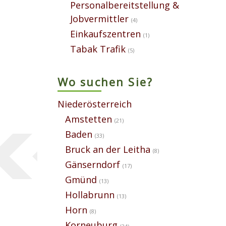
Personalbereitstellung &
Jobvermittler
(4)
Einkaufszentren
(1)
Tabak Trafik
(5)
Wo suchen Sie?
Niederösterreich
Amstetten
(21)
Baden
(33)
Bruck an der Leitha
(8)
Gänserndorf
(17)
Gmünd
(13)
Hollabrunn
(13)
Horn
(8)
Korneuburg