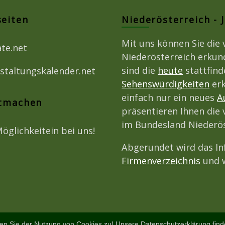
seiten
Niederösterreich - 
Mit uns können Sie die 
ate.net
Niederösterreich erkun
sind die
heute
stattfin
staltungskalender.net
Sehenswürdigkeiten
erk
einfach nur ein neues
A
itmachen
präsentieren Ihnen die 
im Bundesland Niederös
Möglichkeitein bei uns!
Abgerundet wird das I
Firmenverzeichnis
und w
en Sie der Nutzung von Cookies zu! Unsere Datenschutzerklärung fin