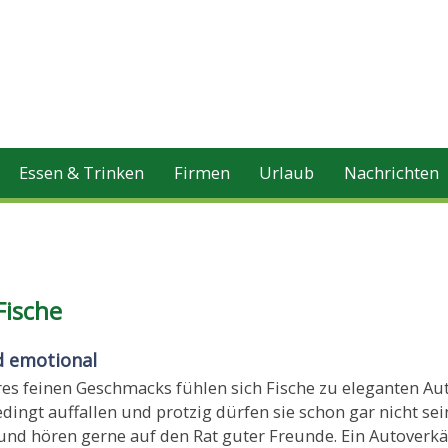
Essen & Trinken
Firmen
Urlaub
Nachrichten
Fische
d emotional
es feinen Geschmacks fühlen sich Fische zu eleganten Au
ingt auffallen und protzig dürfen sie schon gar nicht sei
 und hören gerne auf den Rat guter Freunde. Ein Autoverk