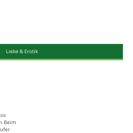
Liebe & Erotik
tos
n. Beim
äufer