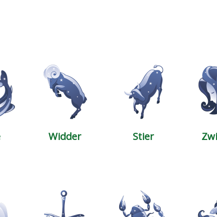
e
Widder
Stier
Zwi