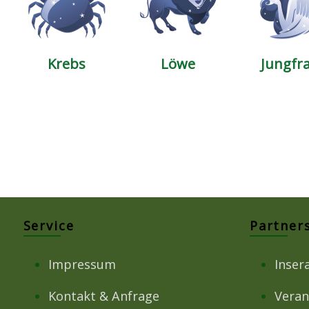
Krebs
Löwe
Jungfr
Service
Partner
Impressum
Inser
Kontakt & Anfrage
Veran