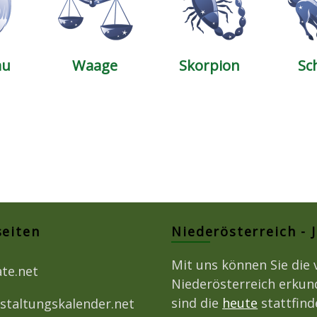
au
Waage
Skorpion
Sc
seiten
Niederösterreich - 
Mit uns können Sie die 
ate.net
Niederösterreich erkun
sind die
heute
stattfin
staltungskalender.net