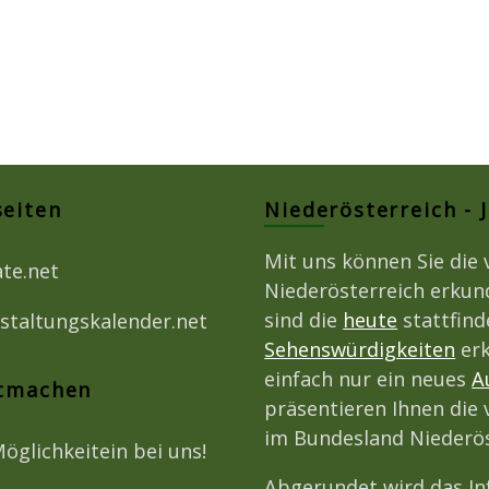
seiten
Niederösterreich - 
Mit uns können Sie die 
ate.net
Niederösterreich erkun
sind die
heute
stattfin
staltungskalender.net
Sehenswürdigkeiten
erk
einfach nur ein neues
A
itmachen
präsentieren Ihnen die 
im Bundesland Niederös
Möglichkeitein bei uns!
Abgerundet wird das I