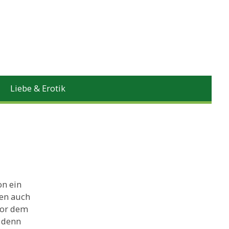
Liebe & Erotik
on ein
fen auch
vor dem
, denn