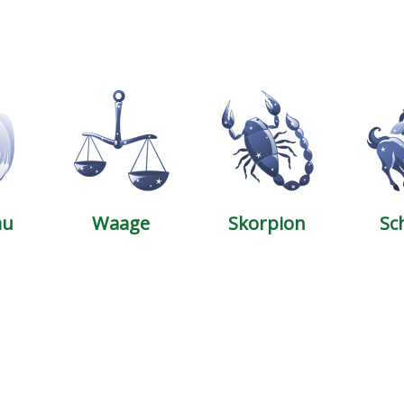
au
Waage
Skorpion
Sc