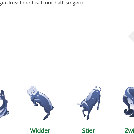
en küsst der Fisch nur halb so gern.
e
Widder
Stier
Zwi