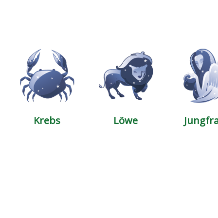
Krebs
Löwe
Jungfr