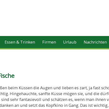
Essen & Trinken
Firmen
Urlaub
Nachrichten
Fische
eßen beim Küssen die Augen und lieben es zart, ja fast sch
chtig. Hingehauchte, sanfte Küsse mögen sie, und die dür
e sind sehr fantasievoll und schätzen es, wenn man ihnen 
edanken an und setzt das Kopfkino in Gang. Das ist wichtig