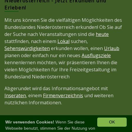
Niederösterreich - Jetzt Erkunden und
Erleben!
Mit uns können Sie die vielfältigen Möglichkeiten des
Bundeslandes Niederösterreich erkunden! Ob Sie auf
der Suche nach Veranstaltungen sind die
heute
stattfinden, nach einem
Lokal
suchen,
Sehenswürdigkeiten
erkunden wollen, einen
Urlaub
planen oder einfach nur ein neues
Ausflugsziele
kennenlernen möchten, wir präsentieren Ihnen die
vielen Möglichkeiten für Ihre Freizeitgestaltung im
Bundesland Niederösterreich
Abgerundet wird das Informationsangebot mit
Inseraten
, einem
Firmenverzeichnis
und weiteren
nützlichen Informationen.
Wir verwenden Cookies!
Wenn Sie diese
OK
Diese Seite ist ein Projekt der
JetztMedien.com
Webseite benutzt, stimmen Sie der Nutzung von