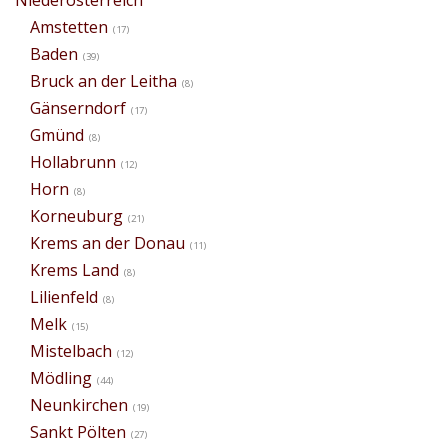
Amstetten
(17)
Baden
(39)
Bruck an der Leitha
(8)
Gänserndorf
(17)
Gmünd
(8)
Hollabrunn
(12)
Horn
(8)
Korneuburg
(21)
Krems an der Donau
(11)
Krems Land
(8)
Lilienfeld
(8)
Melk
(15)
Mistelbach
(12)
Mödling
(44)
Neunkirchen
(19)
Sankt Pölten
(27)